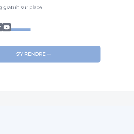
g gratuit sur place
S'Y RENDRE ➞
vre l'été Calicéo