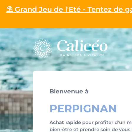
⛱️ Grand Jeu de l'Eté - Tentez de 
Homepage
Bienvenue à
PERPIGNAN
Achat rapide
pour profiter d'un 
bien-être et prendre soin de vous 