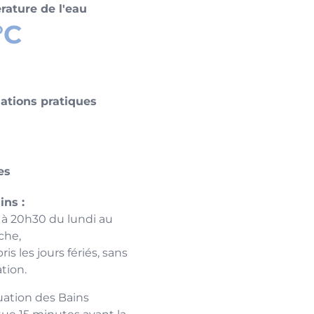
ature de l'eau
°C
ations pratiques
es
ins :
 à 20h30 du lundi au
che,
is les jours fériés, sans
ation.
uation des Bains