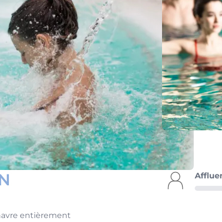
N
Afflue
havre entièrement