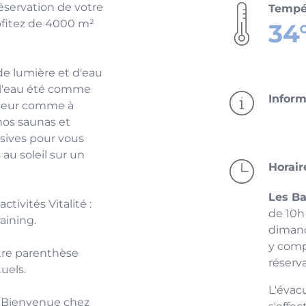
réservation de votre
Tempér
rofitez de 4000 m²
34
e lumière et d'eau
ar l'eau été comme
Inform
érieur comme à
 nos saunas et
usives pour vous
 au soleil sur un
Horair
Les Ba
tivités Vitalité :
de 10h
aining.
diman
y compr
tre parenthèse
réserv
uels.
L'évac
t. Bienvenue chez