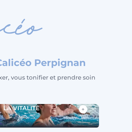
céo
 Calicéo Perpignan
xer, vous tonifier et prendre soin
LA VITALITÉ
+