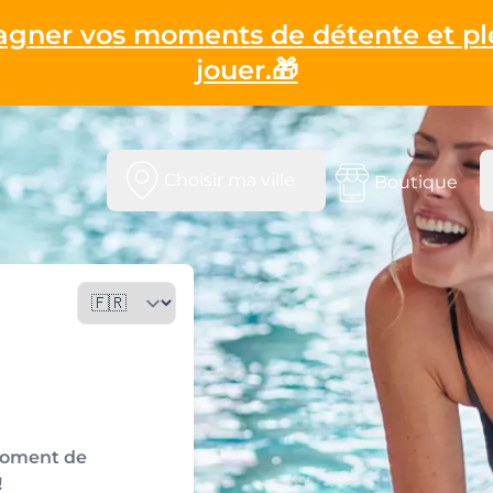
gagner vos moments de détente et pl
jouer.🎁
Choisir ma ville
Boutique
moment de
!