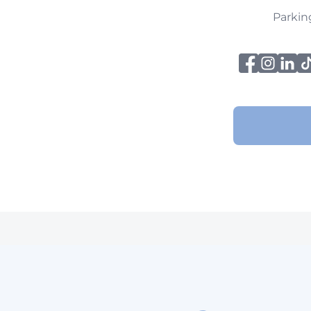
Parkin
Je décou