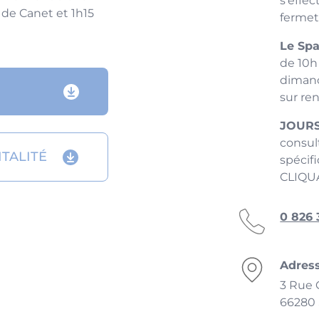
s'effe
 de Canet et 1h15
fermet
Le Spa
de 10h
diman
sur re
JOURS
consul
TALITÉ
spécif
CLIQUA
0 826 
Adres
3 Rue 
66280 S