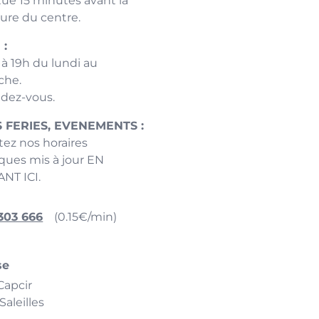
ctue 15 minutes avant la
ure du centre.
 :
 à 19h du lundi au
che.
ndez-vous.
 FERIES, EVENEMENTS :
tez nos horaires
iques mis à jour EN
NT ICI.
303 666
(0.15€/min)
se
Capcir
aleilles