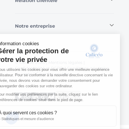
Relation clientèle
Notre entreprise
Information cookies
Gérer la protection de
votre vie privée
© Calicéo 2026
|
Mentions légales
|
Confidentialité et RGPD
|
Conditions générales
Nous utilisons les cookies pour vous offrir une meilleure expérience
de vente
|
Gérer les cookies
utilisateur. Pour se conformer à la nouvelle directive concernant la vie
privée, nous devons vous demander votre consentement pour
sauvegarder des cookies sur votre ordinateur.
Pour modifier vos préférences par la suite, cliquez sur le lien
'Préférences de cookies' situé dans le pied de page.
À quoi servent ces cookies ?
Statistiques et mesure d'audience